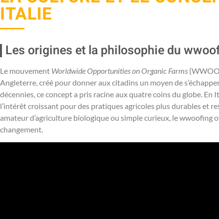
ITALIE
Les origines et la philosophie du wwoo
Le mouvement
Worldwide Opportunities on Organic Farms
(WWOOF) 
Angleterre, créé pour donner aux citadins un moyen de s’échapper
décennies, ce concept a pris racine aux quatre coins du globe. En It
l’intérêt croissant pour des pratiques agricoles plus durables et
amateur d’agriculture biologique ou simple curieux, le wwoofing of
changement.