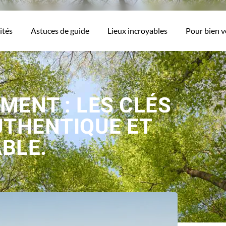
ités
Astuces de guide
Lieux incroyables
Pour bien 
EMENT : LES CLÉS
UTHENTIQUE ET
BLE.