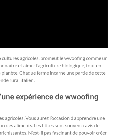
et de cultures agricoles, promeut le wwoofing comme un
onnaître et aimer l’agriculture biologique, tout en
se planète. Chaque ferme incarne une partie de cette
de rural italien.
d’une expérience de wwoofing
es agricoles. Vous aurez l’occasion d’apprendre une
tion des aliments. Les hôtes sont souvent ravis de
nrichissantes. N’est-il pas fascinant de pouvoir créer