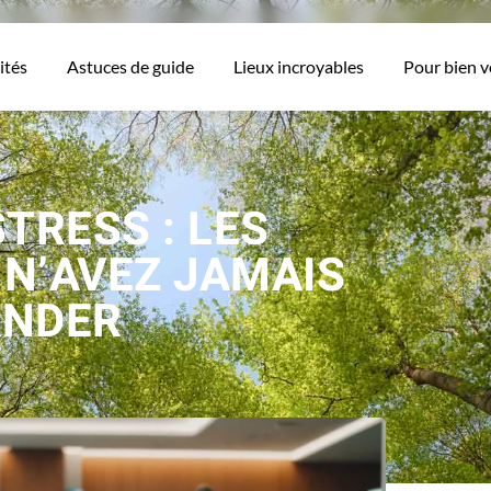
ités
Astuces de guide
Lieux incroyables
Pour bien 
TRESS : LES
 N’AVEZ JAMAIS
ANDER