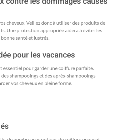
eux contre les dommages causés
s cheveux. Veillez donc à utiliser des produits de
ts. Une protection appropriée aidera à éviter les
 bonne santé et lustrés.
dée pour les vacances
 essentiel pour garder une coiffure parfaite.
que des shampooings et des après-shampooings
arder vos cheveux en pleine forme.
sés
ille, de nombreuses options de coiffure peuvent