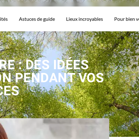
ités
Astuces de guide
Lieux incroyables
Pour bien 
E : DES IDÉES
ON PENDANT VOS
CES