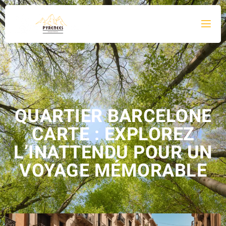
QUARTIER BARCELONE
CARTE : EXPLOREZ
L’INATTENDU POUR UN
VOYAGE MÉMORABLE