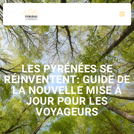
LES PYRÉNÉES SE
RÉINVENTENT: GUIDE DE
LA NOUVELLE MISE À
JOUR POUR LES
VOYAGEURS