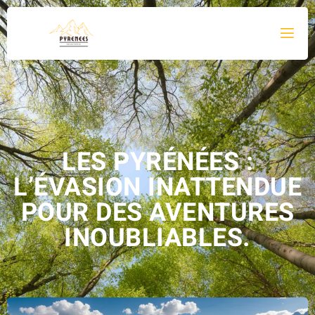
LES PYRÉNÉES :
L’ÉVASION INATTENDUE
POUR DES AVENTURES
INOUBLIABLES.