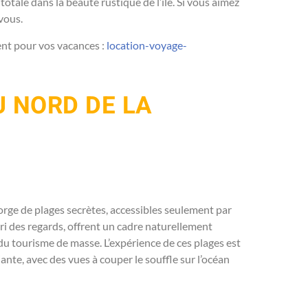
otale dans la beauté rustique de l’île. Si vous aimez
vous.
ent pour vos vacances :
location-voyage-
 NORD DE LA
gorge de plages secrètes, accessibles seulement par
bri des regards, offrent un cadre naturellement
 du tourisme de masse. L’expérience de ces plages est
iante, avec des vues à couper le souffle sur l’océan