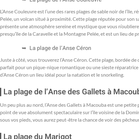
L’Anse Couleuvre est l’une des rares plages de sable noir de l’île, r
Pelée, un volcan situé à proximité. Cette plage réputée pour son sa
présente une atmosphère sereine et mystique que vous n’oublierez 
presqu’île de la Caravelle et la Montagne Pelée, et est un lieu de 
La plage de l’Anse Céron
Juste à côté, vous trouverez l’Anse Céron. Cette plage, bordée de co
parfait pour un pique-nique romantique ou une sieste réparatrice à 
d’Anse Céron un lieu idéal pour la natation et le snorkeling.
La plage de l’Anse des Gallets à Macou
Un peu plus au nord, l’Anse des Gallets à Macouba est une petite p
point de vue absolument spectaculaire sur l’île voisine de la Domi
sous vos pieds, vous aurez peut-être la chance de voir des pêcheurs
La plage du Marigot