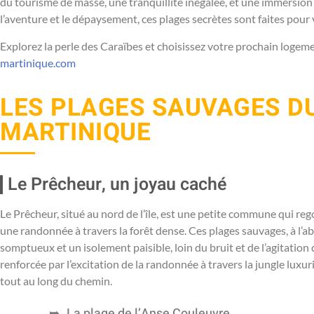
du tourisme de masse, une tranquillité inégalée, et une immersion t
l’aventure et le dépaysement, ces plages secrètes sont faites pour 
Explorez la perle des Caraïbes et choisissez votre prochain logem
martinique.com
LES PLAGES SAUVAGES DU
MARTINIQUE
Le Prêcheur, un joyau caché
Le Prêcheur, situé au nord de l’île, est une petite commune qui re
une randonnée à travers la forêt dense. Ces plages sauvages, à l’a
somptueux et un isolement paisible, loin du bruit et de l’agitation
renforcée par l’excitation de la randonnée à travers la jungle luxur
tout au long du chemin.
La plage de l’Anse Couleuvre