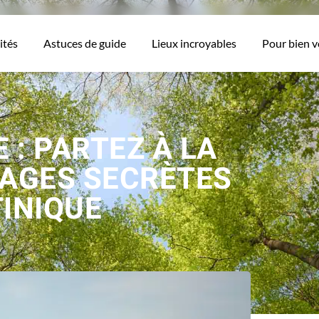
ités
Astuces de guide
Lieux incroyables
Pour bien 
 : PARTEZ À LA
LAGES SECRÈTES
INIQUE