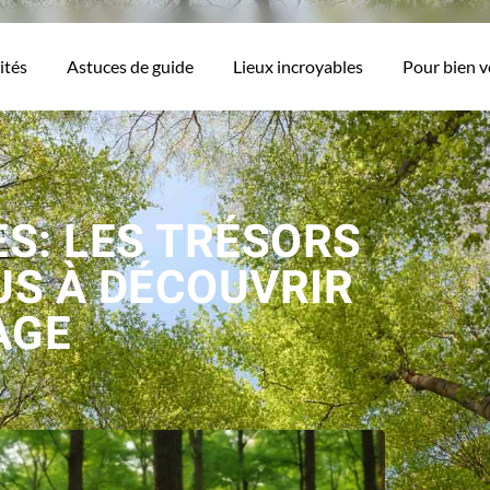
ités
Astuces de guide
Lieux incroyables
Pour bien 
S: LES TRÉSORS
S À DÉCOUVRIR
AGE