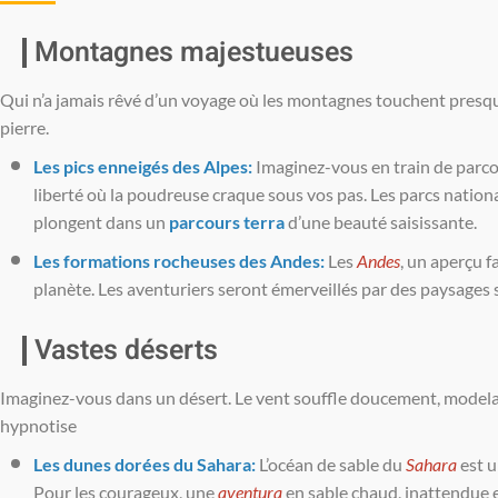
Montagnes majestueuses
Qui n’a jamais rêvé d’un voyage où les montagnes touchent presque
pierre.
Les pics enneigés des Alpes:
Imaginez-vous en train de parcou
liberté où la poudreuse craque sous vos pas. Les parcs nation
plongent dans un
parcours terra
d’une beauté saisissante.
Les formations rocheuses des Andes:
Les
Andes
, un aperçu 
planète. Les aventuriers seront émerveillés par des paysages s
Vastes déserts
Imaginez-vous dans un désert. Le vent souffle doucement, modelan
hypnotise
Les dunes dorées du Sahara:
L’océan de sable du
Sahara
est u
Pour les courageux, une
aventura
en sable chaud, inattendue 