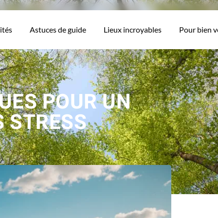
ités
Astuces de guide
Lieux incroyables
Pour bien 
QUES POUR UN
S STRESS