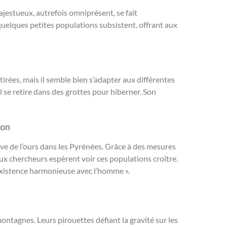
jestueux, autrefois omniprésent, se fait
, quelques petites populations subsistent, offrant aux
irées, mais il semble bien s’adapter aux différentes
 il se retire dans des grottes pour hiberner. Son
ion
ive de l’ours dans les Pyrénées. Grâce à des mesures
x chercheurs espèrent voir ces populations croître.
oexistence harmonieuse avec l’homme ».
montagnes. Leurs pirouettes défiant la gravité sur les