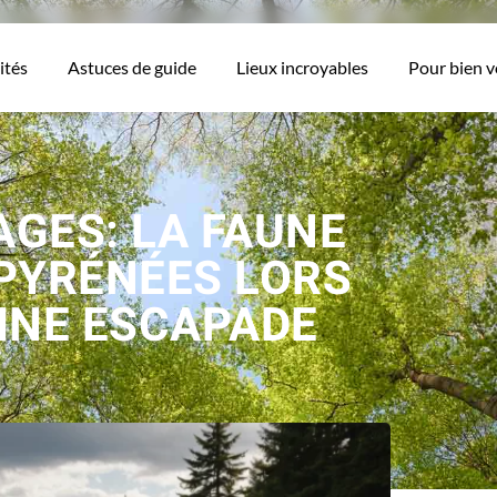
ités
Astuces de guide
Lieux incroyables
Pour bien 
GES: LA FAUNE
PYRÉNÉES LORS
INE ESCAPADE