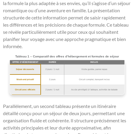
la formule la plus adaptée à ses envies, qu’il s’agisse d’un séjour
romantique ou d’une aventure en famille. La présentation
structurée de cette information permet de saisir rapidement
les différences et les précisions de chaque formule. Ce tableau
se révèle particulièrement utile pour ceux qui souhaitent
planifier leur voyage avec une approche pragmatique et bien
informée.
Tableau 1 – Comparatif des offres d’hébergement et formules de séjour
OFFRE D’HÉBERGEMENT
DURÉE
INCLUS
Séjour découverte
2 jours / 1 nuit
Visite guidée, panier repas
Week-end privatif
2 jours
Circuit complet, transport inclus
Circuit avec officiels
2 jours / 1 nuit
Accès privilégié à l’abbaye, activités de balade
Parallèlement, un second tableau présente un itinéraire
détaillé conçu pour un séjour de deux jours, permettant une
organisation fluide et cohérente. Il structure précisément les
activités principales et leur durée approximative, afin