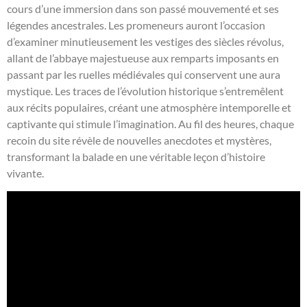
cours d’une immersion dans son passé mouvementé et ses
légendes ancestrales. Les promeneurs auront l’occasion
d’examiner minutieusement les vestiges des siècles révolus,
allant de l’abbaye majestueuse aux remparts imposants en
passant par les ruelles médiévales qui conservent une aura
mystique. Les traces de l’évolution historique s’entremêlent
aux récits populaires, créant une atmosphère intemporelle et
captivante qui stimule l’imagination. Au fil des heures, chaque
recoin du site révèle de nouvelles anecdotes et mystères,
transformant la balade en une véritable leçon d’histoire
vivante.