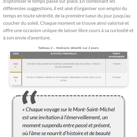
d’optimiser le temps passé sur place. En combinant les
différentes suggestions, il est aisé d’organiser son emploi du
temps en toute sérénité, de la première lueur du jour jusqu’au
coucher du soleil. Chaque moment se trouve ainsi valorisé et
offre une occasion unique de laisser libre cours à sa curiosité et
à son envie d’aventure.
Tableau 2 – Itinéraire détaillé sur 2 jours
JOUR
ACTIVITÉS PRINCIPALES
TEMPS
APPROXIMATIF
Jour
Arrivée et découverte de l’extérieur, promenade dans les ruelles, visite du
7 heures
1
musée historique
Jour
Accès à l’abbaye, balade sur les remparts, dégustation locale, retour sur le
6 heures
2
rocher
« Chaque voyage sur le Mont-Saint-Michel
est une invitation à l’émerveillement, un
moment suspendu entre passé et présent,
où l’âme se nourrit d’histoire et de beauté