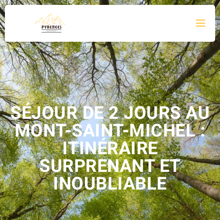
SÉJOUR DE 2 JOURS AU
MONT-SAINT-MICHEL :
ITINÉRAIRE
SURPRENANT ET
INOUBLIABLE